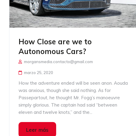
How Close are we to
Autonomous Cars?
morgansmedia.contacto@gmail.com
marzo 25, 2020
How the adventure ended will be seen anon. Aouda
was anxious, though she said nothing. As for
Passepartout, he thought Mr. Fogg’s manoeuvre
simply glorious. The captain had said “between
eleven and twelve knots,” and the...
Leer más