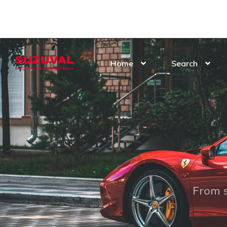
INICIO
0 KM
SEMIN
Home
Search
From s