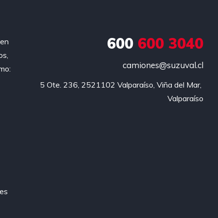
600
600 3040
 en
os,
camiones@suzuval.cl
omo:
 5 Ote. 236, 2521102 Valparaíso, Viña del Mar, 
Valparaíso
des