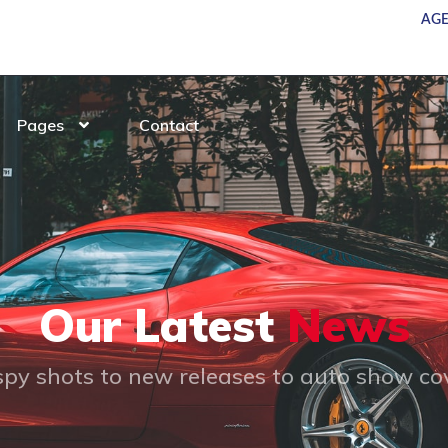
AGE
UEVOS
SERVICIOS
CAMIONES
SUCURSALES
Pages
Contact
Our Latest
News
py shots to new releases to auto show c