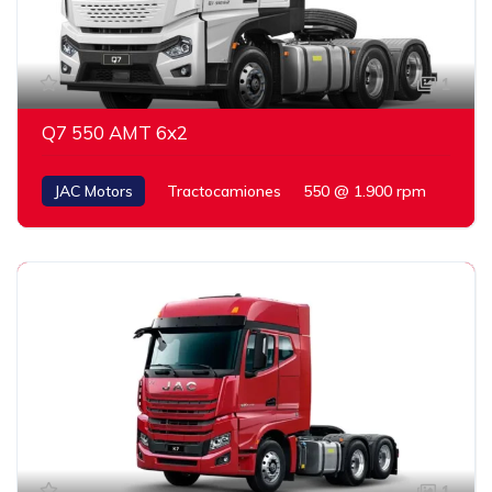
1
Q7 550 AMT 6x2
JAC Motors
Tractocamiones
550 @ 1.900 rpm
1