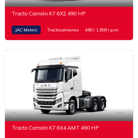
Tracto Camión K7 6X2 490 HP
JAC Motors
Tractocamiones
490 / 1.900 r.p.m.
1
Tracto Camión K7 6X4 AMT 490 HP