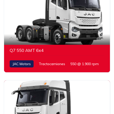
1
Q7 550 AMT 6x4
JAC Motors
Tractocamiones
550 @ 1.900 rpm