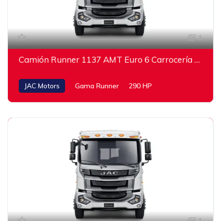
1
Camión Runner 1137 AMT Euro 6 Carrocería baranda baja
JAC Motors
Gama Runner
290 HP
1