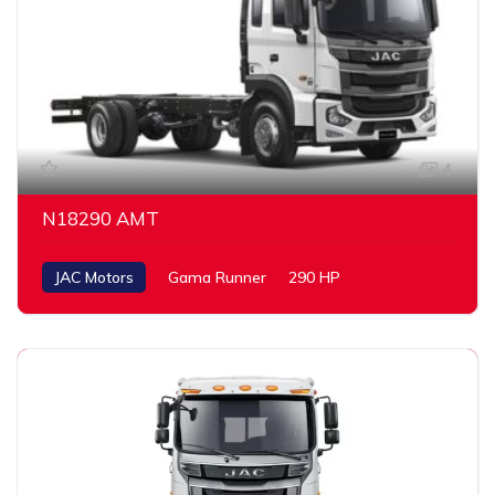
4
N18290 AMT
JAC Motors
Gama Runner
290 HP