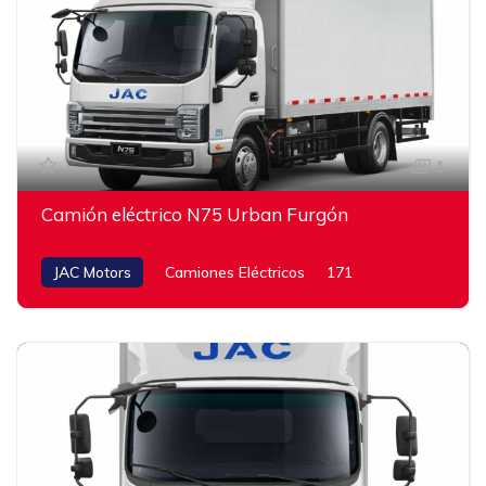
1
Camión eléctrico N75 Urban Furgón
JAC Motors
Camiones Eléctricos
171