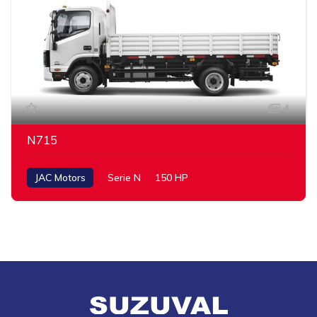
4
N715
JAC Motors
Serie N
150 HP