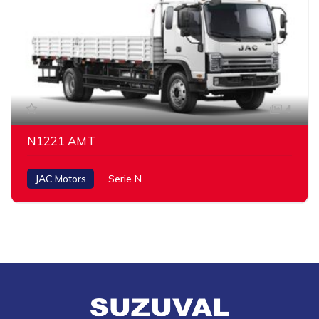
4
N1221 AMT
JAC Motors
Serie N