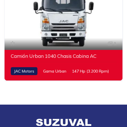
1
Camión Urban 1040 Chasis Cabina AC
JAC Motors
Gama Urban
147 Hp (3.200 Rpm)