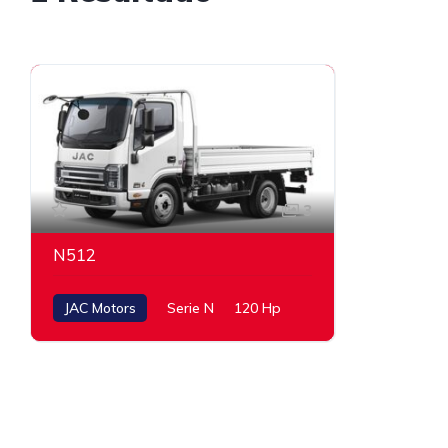
3
N512
JAC Motors
Serie N
120 Hp