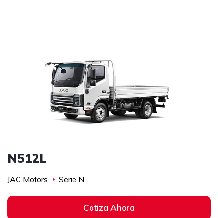
1
/
3
N512L
JAC Motors
Serie N
Cotiza Ahora