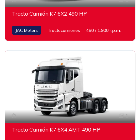
Tracto Camión K7 6X2 490 HP
JAC Motors
Tractocamiones
490 / 1.900 r.p.m.
1
Tracto Camión K7 6X4 AMT 490 HP