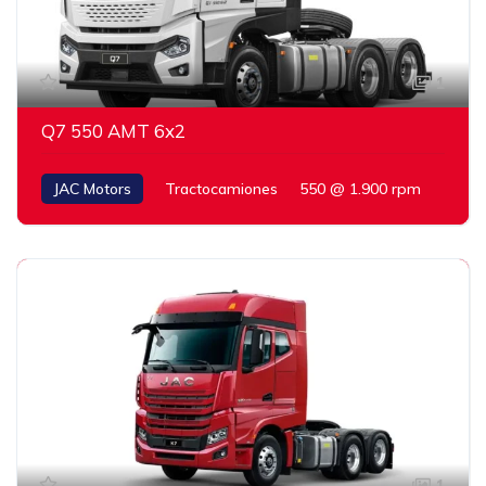
1
Q7 550 AMT 6x2
JAC Motors
Tractocamiones
550 @ 1.900 rpm
1