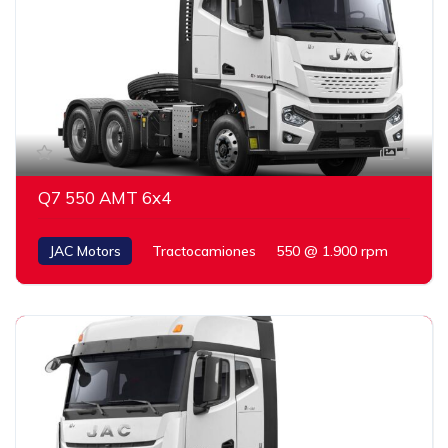
1
Q7 550 AMT 6x4
JAC Motors
Tractocamiones
550 @ 1.900 rpm