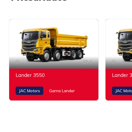
4
Lander 3550
Lander 
JAC Motors
Gama Lander
JAC Mot
550 HP / 1.900 rpm
430 HP / 1