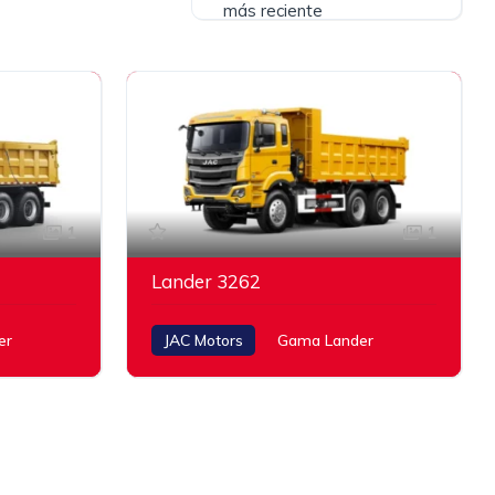
más reciente
1
1
Lander 3262
er
JAC Motors
Gama Lander
400 Hp (1.900 Rpm)
?