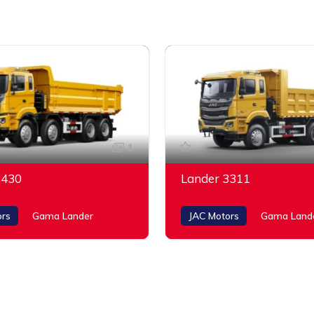
1
3430
Lander 3311
ors
Gama Lander
JAC Motors
Gama Land
.900 r.p.m
350 a 1900 r.p.m